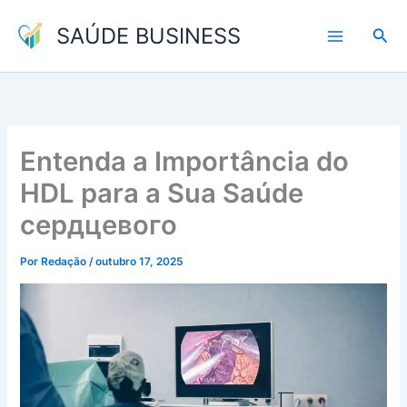
Ir
SAÚDE BUSINESS
para
Pesq
o
conteúdo
Entenda a Importância do
HDL para a Sua Saúde
сердцевого
Por
Redação
/
outubro 17, 2025