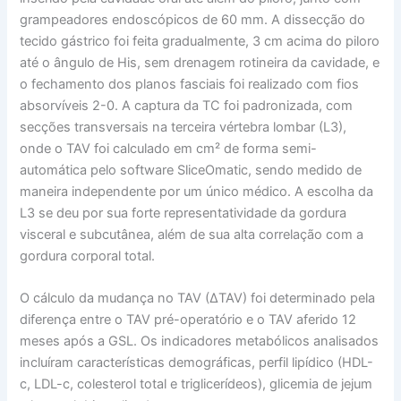
grampeadores endoscópicos de 60 mm. A dissecção do
tecido gástrico foi feita gradualmente, 3 cm acima do piloro
até o ângulo de His, sem drenagem rotineira da cavidade, e
o fechamento dos planos fasciais foi realizado com fios
absorvíveis 2-0. A captura da TC foi padronizada, com
secções transversais na terceira vértebra lombar (L3),
onde o TAV foi calculado em cm² de forma semi-
automática pelo software SliceOmatic, sendo medido de
maneira independente por um único médico. A escolha da
L3 se deu por sua forte representatividade da gordura
visceral e subcutânea, além de sua alta correlação com a
gordura corporal total.
O cálculo da mudança no TAV (ΔTAV) foi determinado pela
diferença entre o TAV pré-operatório e o TAV aferido 12
meses após a GSL. Os indicadores metabólicos analisados
incluíram características demográficas, perfil lipídico (HDL-
c, LDL-c, colesterol total e triglicerídeos), glicemia de jejum