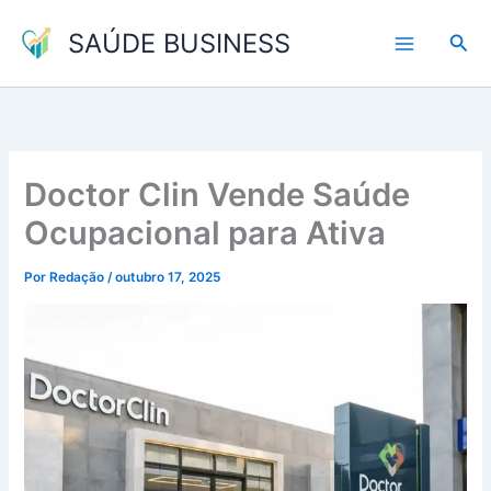
Ir
SAÚDE BUSINESS
para
Pesq
o
conteúdo
Doctor Clin Vende Saúde
Ocupacional para Ativa
Por
Redação
/
outubro 17, 2025