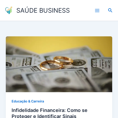
Ir
SAÚDE BUSINESS
para
Pesq
o
conteúdo
Educação & Carreira
Infidelidade Financeira: Como se
Proteger e Identificar Sinais