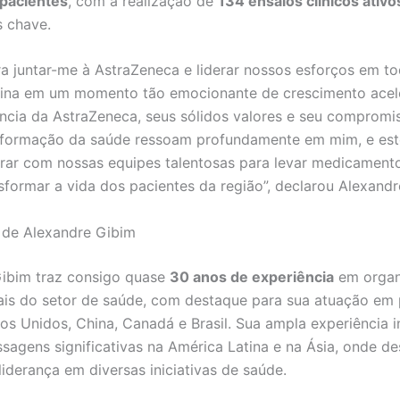
 pacientes
, com a realização de
134 ensaios clínicos ativo
s chave.
a juntar-me à AstraZeneca e liderar nossos esforços em to
tina em um momento tão emocionante de crescimento acel
ncia da AstraZeneca, seus sólidos valores e seu compromi
sformação da saúde ressoam profundamente em mim, e est
rar com nossas equipes talentosas para levar medicament
formar a vida dos pacientes da região”, declarou Alexandr
 de Alexandre Gibim
ibim traz consigo quase
30 anos de experiência
em organ
ais do setor de saúde, com destaque para sua atuação em 
s Unidos, China, Canadá e Brasil. Sua ampla experiência in
agens significativas na América Latina e na Ásia, onde 
liderança em diversas iniciativas de saúde.