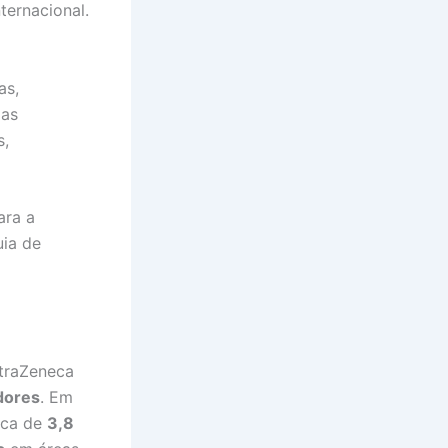
ternacional.
as,
ias
s,
ara a
uia de
straZeneca
dores
. Em
erca de
3,8