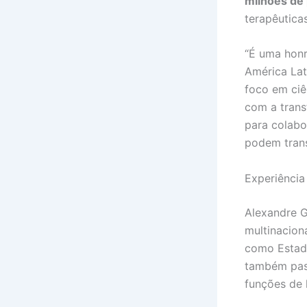
milhões de
terapêutica
“É uma honr
América La
foco em ciê
com a tran
para colabo
podem trans
Experiência
Alexandre G
multinacion
como Estado
também pass
funções de 