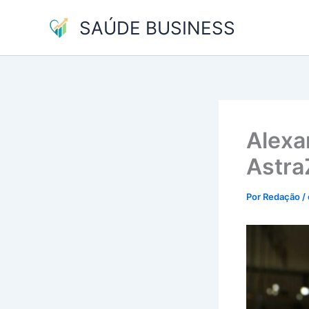
Ir
SAÚDE BUSINESS
para
o
conteúdo
Alexa
Astra
Por
Redação
/