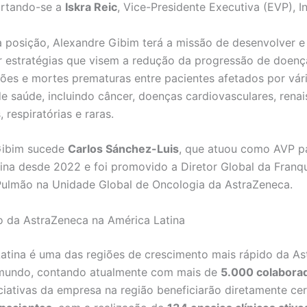
ortando-se a
Iskra Reic
, Vice-Presidente Executiva (EVP), In
 posição, Alexandre Gibim terá a missão de desenvolver e
 estratégias que visem a redução da progressão de doenç
ções e mortes prematuras entre pacientes afetados por vár
e saúde, incluindo câncer, doenças cardiovasculares, renai
 respiratórias e raras.
Gibim sucede
Carlos Sánchez-Luis
, que atuou como AVP p
ina desde 2022 e foi promovido a Diretor Global da Franq
ulmão na Unidade Global de Oncologia da AstraZeneca.
 da AstraZeneca na América Latina
atina é uma das regiões de crescimento mais rápido da A
mundo, contando atualmente com mais de
5.000 colabora
iciativas da empresa na região beneficiarão diretamente c