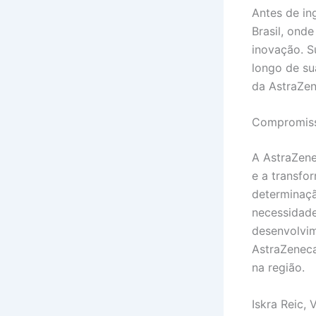
Antes de in
Brasil, ond
inovação. S
longo de su
da AstraZen
Compromiss
A AstraZen
e a transfo
determinaçã
necessidade
desenvolvim
AstraZeneca
na região.
Iskra Reic,