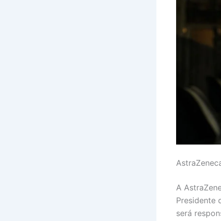
AstraZenec
A AstraZen
Presidente 
será respon