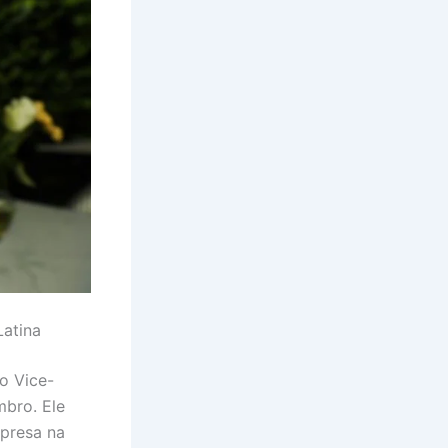
atina
o Vice-
mbro. Ele
mpresa na