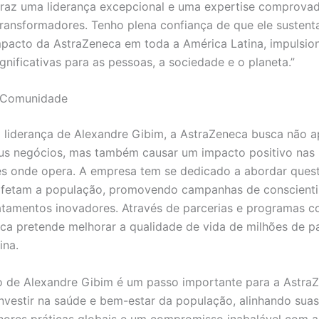
traz uma liderança excepcional e uma expertise comprovad
transformadores. Tenho plena confiança de que ele sustent
mpacto da AstraZeneca em toda a América Latina, impulsi
gnificativas para as pessoas, a sociedade e o planeta.”
 Comunidade
liderança de Alexandre Gibim, a AstraZeneca busca não 
us negócios, mas também causar um impacto positivo nas
s onde opera. A empresa tem se dedicado a abordar ques
afetam a população, promovendo campanhas de conscient
atamentos inovadores. Através de parcerias e programas co
ca pretende melhorar a qualidade de vida de milhões de p
ina.
 de Alexandre Gibim é um passo importante para a AstraZ
investir na saúde e bem-estar da população, alinhando sua
ores práticas globais e um compromisso inabalável com a 