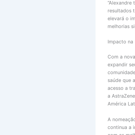
“Alexandre 
resultados 
elevará o i
melhorias si
Impacto na
Com a nova 
expandir se
comunidade
saúde que 
acesso a tr
a AstraZene
América Lat
A nomeação
continua a 
com as melh