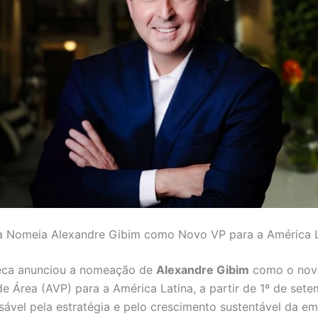
a Nomeia Alexandre Gibim como Novo VP para a América L
eca anunciou a nomeação de
Alexandre Gibim
como o nov
de Área (AVP) para a América Latina, a partir de 1º de sete
sável pela estratégia e pelo crescimento sustentável da e