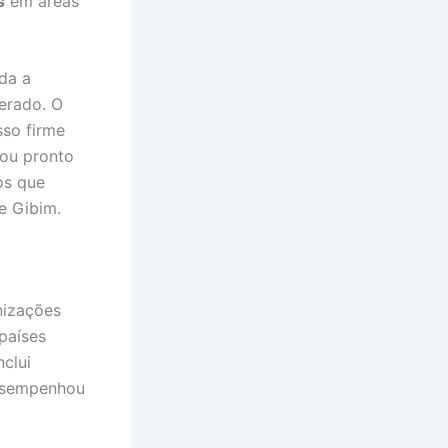
s
em áreas
da a
erado. O
sso firme
ou pronto
os que
e Gibim.
izações
países
clui
desempenhou