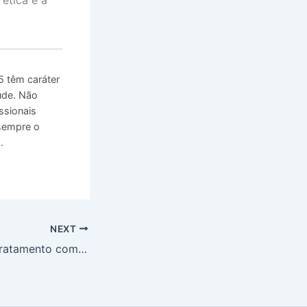
 têm caráter
úde. Não
ssionais
 sempre o
.
NEXT
ANVISA Aprova Tratamento com RNAi para Cardiomiopatia ATTR