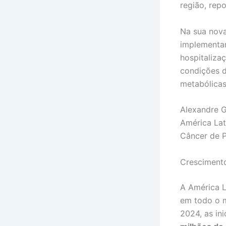
região, rep
Na sua nova
implementar
hospitaliza
condições d
metabólicas,
Alexandre 
América Lat
Câncer de P
Crescimento
A América L
em todo o 
2024, as in