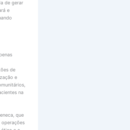
a de gerar
ará e
onando
apenas
tões de
ização e
munitários,
acientes na
eneca, que
s operações
ética e a