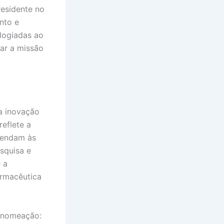
esidente no
nto e
elogiadas ao
nar a missão
a inovação
eflete a
tendam às
squisa e
 a
armacêutica
a nomeação: