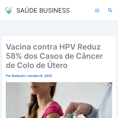
Ir
SAÚDE BUSINESS
para
Pesq
o
conteúdo
Vacina contra HPV Reduz
58% dos Casos de Câncer
de Colo de Útero
Por
Redação
/
outubro 8, 2025