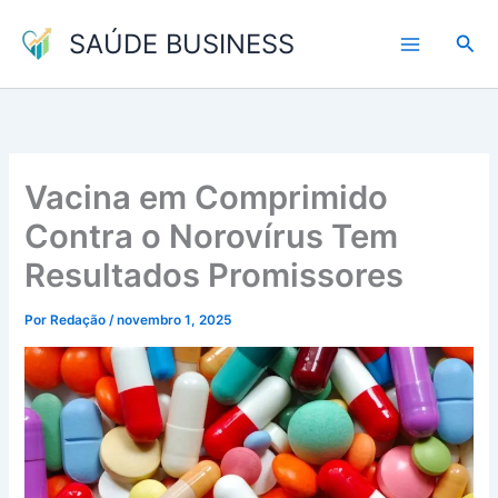
Ir
SAÚDE BUSINESS
para
Pesq
o
conteúdo
Vacina em Comprimido
Contra o Norovírus Tem
Resultados Promissores
Por
Redação
/
novembro 1, 2025