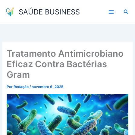
Ir
SAÚDE BUSINESS
para
Pesq
o
conteúdo
Tratamento Antimicrobiano
Eficaz Contra Bactérias
Gram
Por
Redação
/
novembro 6, 2025