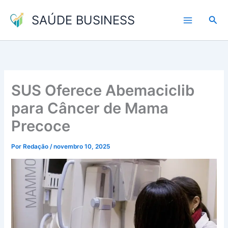
Ir
SAÚDE BUSINESS
para
Pesq
o
conteúdo
SUS Oferece Abemaciclib
para Câncer de Mama
Precoce
Por
Redação
/
novembro 10, 2025