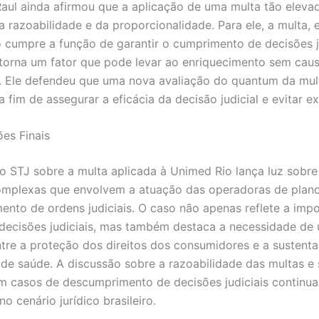
Raul ainda afirmou que a aplicação de uma multa tão elevad
a razoabilidade e da proporcionalidade. Para ele, a multa, 
ão cumpre a função de garantir o cumprimento de decisões ju
torna um fator que pode levar ao enriquecimento sem cau
o. Ele defendeu que uma nova avaliação do quantum da mul
a fim de assegurar a eficácia da decisão judicial e evitar e
es Finais
o STJ sobre a multa aplicada à Unimed Rio lança luz sobre
omplexas que envolvem a atuação das operadoras de plan
ento de ordens judiciais. O caso não apenas reflete a imp
 decisões judiciais, mas também destaca a necessidade de
entre a proteção dos direitos dos consumidores e a sustenta
de saúde. A discussão sobre a razoabilidade das multas e
m casos de descumprimento de decisões judiciais continua
o cenário jurídico brasileiro.