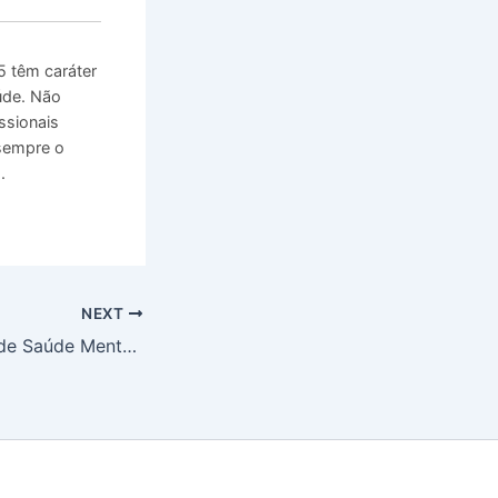
 têm caráter
úde. Não
ssionais
 sempre o
.
NEXT
Terapias Digitais de Saúde Mental no Metaverso em Alta