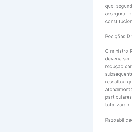
que, segund
assegurar o
constitucio
Posições Di
O ministro 
deveria ser
redução ser
subsequent
ressaltou q
atendimento
particulare
totalizaram 
Razoabilida