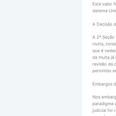
Este valor 
sistema Uni
A Decisão 
A 2ª Seção 
multa, consi
que é vedad
da multa já
revisão da 
permitido e
Embargos d
Nos embargo
paradigma d
judicial foi