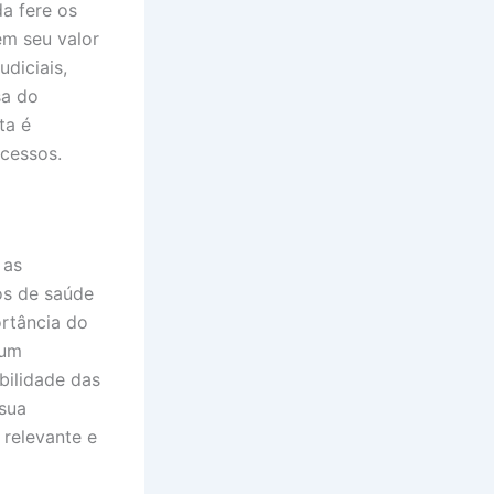
a fere os
em seu valor
diciais,
sa do
ta é
xcessos.
 as
os de saúde
ortância do
 um
bilidade das
 sua
 relevante e