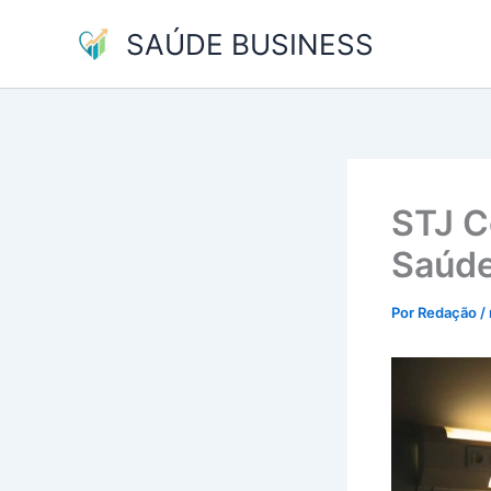
Ir
SAÚDE BUSINESS
para
o
conteúdo
STJ C
Saúd
Por
Redação
/