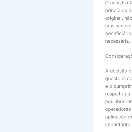
O ministro 
princípios d
original, n
mas sim se 
beneficiári
necessária, 
Consideraçõ
A decisão d
questões c
e o cumprim
respeito às
equilíbrio 
operadoras 
aplicação e
impactante n