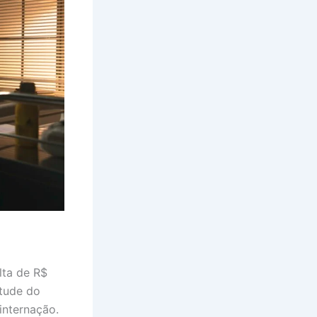
lta de R$
rtude do
internação.