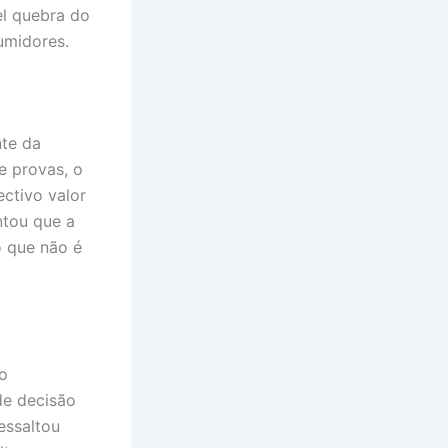
el quebra do
umidores.
nte da
 e provas, o
ectivo valor
ntou que a
o que não é
o
de decisão
ressaltou