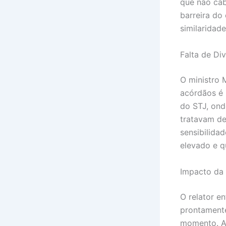
que não cab
barreira do
similaridade
Falta de Di
O ministro 
acórdãos é 
do STJ, onde
tratavam de
sensibilida
elevado e q
Impacto da
O relator e
prontamente
momento. A 