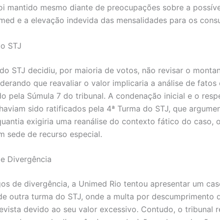
foi mantido mesmo diante de preocupações sobre a possív
med e a elevação indevida das mensalidades para os cons
do STJ
do STJ decidiu, por maioria de votos, não revisar o monta
derando que reavaliar o valor implicaria a análise de fatos
o pela Súmula 7 do tribunal. A condenação inicial e o resp
 haviam sido ratificados pela 4ª Turma do STJ, que argume
quantia exigiria uma reanálise do contexto fático do caso, 
m sede de recurso especial.
e Divergência
s de divergência, a Unimed Rio tentou apresentar um cas
e outra turma do STJ, onde a multa por descumprimento 
 revista devido ao seu valor excessivo. Contudo, o tribunal 