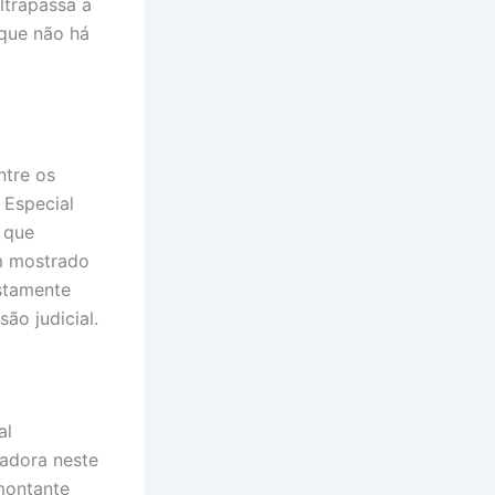
ltrapassa a
 que não há
ntre os
 Especial
s que
m mostrado
estamente
ão judicial.
al
radora neste
montante