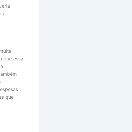
veria
os
multa
ou que essa
 a
 também
o
despesas
ões que