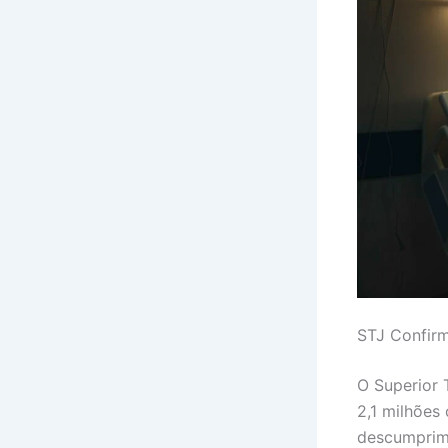
STJ Confirm
O Superior 
2,1 milhões
descumprime