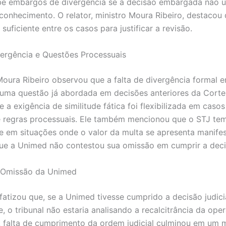
e embargos de divergência se a decisão embargada não u
 conhecimento. O relator, ministro Moura Ribeiro, destacou
 suficiente entre os casos para justificar a revisão.
vergência e Questões Processuais
Moura Ribeiro observou que a falta de divergência formal e
uma questão já abordada em decisões anteriores da Corte
 a exigência de similitude fática foi flexibilizada em caso
 regras processuais. Ele também mencionou que o STJ te
de em situações onde o valor da multa se apresenta manif
ue a Unimed não contestou sua omissão em cumprir a decis
 Omissão da Unimed
nfatizou que, se a Unimed tivesse cumprido a decisão judici
, o tribunal não estaria analisando a recalcitrância da ope
falta de cumprimento da ordem judicial culminou em um 