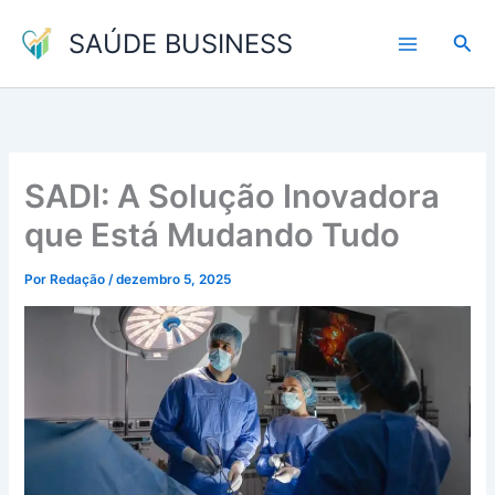
Ir
SAÚDE BUSINESS
para
Pesq
o
conteúdo
SADI: A Solução Inovadora
que Está Mudando Tudo
Por
Redação
/
dezembro 5, 2025