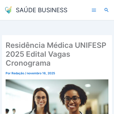
Ir
SAÚDE BUSINESS
para
Pesq
o
conteúdo
Residência Médica UNIFESP
2025 Edital Vagas
Cronograma
Por
Redação
/
novembro 16, 2025