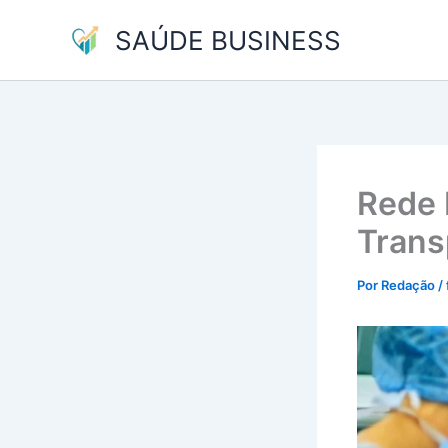
Ir
SAÚDE BUSINESS
para
o
conteúdo
Rede 
Trans
Por
Redação
/