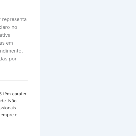
r representa
claro no
ativa
das em
endimento,
adas por
 têm caráter
úde. Não
ssionais
 sempre o
.