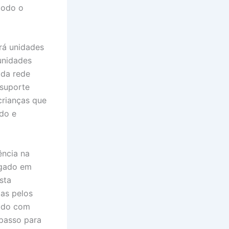
todo o
rá unidades
unidades
 da rede
 suporte
crianças que
do e
ência na
ígado em
sta
das pelos
zado com
 passo para