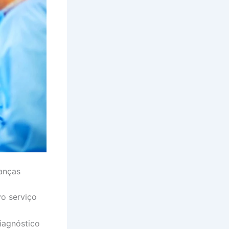
anças
vo serviço
iagnóstico