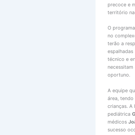
precoce e m
território na
O programa
no complexo
terão a res
espalhadas 
técnico e e
necessitam 
oportuno.
A equipe qu
área, tendo
crianças. A 
pediátrica
G
médicos
Jo
sucesso oco