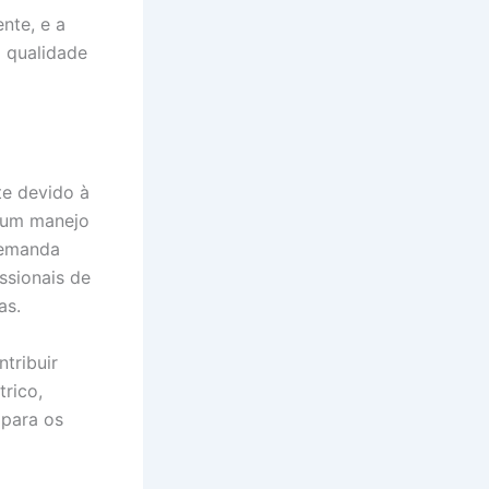
nte, e a
a qualidade
te devido à
 um manejo
demanda
ssionais de
as.
tribuir
rico,
 para os