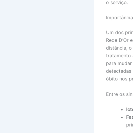
o serviço.
Importância
Um dos prin
Rede D’Or e
distância, 
tratamento 
para mudar 
detectadas 
óbito nos p
Entre os si
Ict
Fe
pri