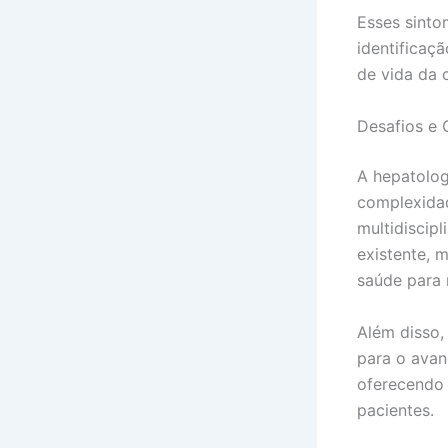
Esses sinto
identificaç
de vida da c
Desafios e 
A hepatologi
complexida
multidiscip
existente, 
saúde para 
Além disso,
para o avan
oferecendo 
pacientes.