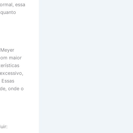
ormal, essa
 quanto
, Meyer
com maior
erísticas
excessivo,
. Essas
ade, onde o
uir: