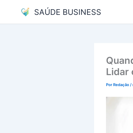
Ir
SAÚDE BUSINESS
para
o
conteúdo
Quand
Lidar
Por
Redação
/