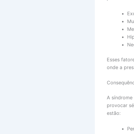
Ex
Mu
Met
Hi
Ne
Esses fator
onde a pres
Consequênc
A síndrome
provocar sé
estão:
Pe