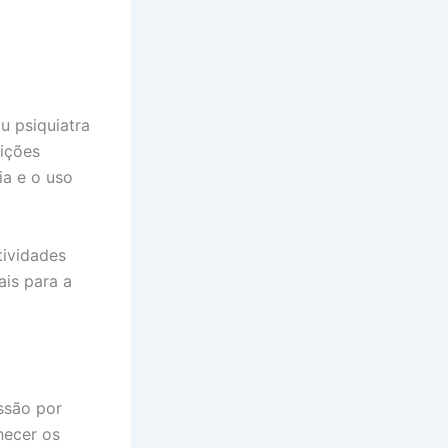
u psiquiatra
dições
ia e o uso
tividades
ais para a
ssão por
hecer os