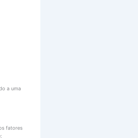
ndo a uma
os fatores
: