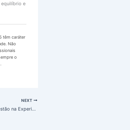
equilíbrio e
 têm caráter
úde. Não
ssionais
 sempre o
.
NEXT
Maturidade da Gestão na Experiência do Paciente em Hospitais