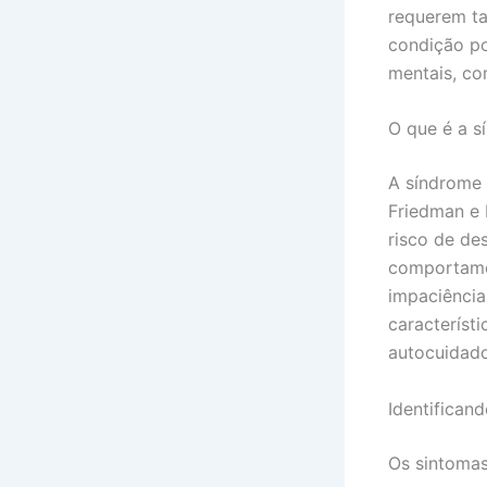
requerem ta
condição po
mentais, co
O que é a s
A síndrome 
Friedman e 
risco de de
comportamen
impaciência,
característ
autocuidado
Identifican
Os sintomas