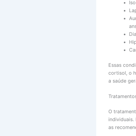
Iso
La
Au
an
Di
Hip
Ca
Essas condi
cortisol, o
a saúde ger
Tratamentos
O tratament
individuais
as recomen