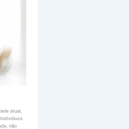
ade atual,
Indivíduos
ade, não