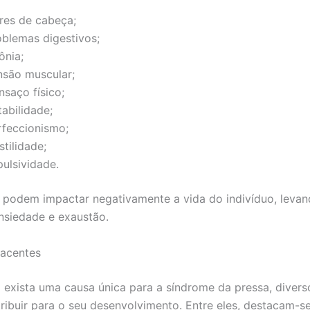
res de cabeça;
oblemas digestivos;
ônia;
nsão muscular;
nsaço físico;
itabilidade;
rfeccionismo;
tilidade;
pulsividade.
s podem impactar negativamente a vida do indivíduo, leva
ansiedade e exaustão.
jacentes
exista uma causa única para a síndrome da pressa, divers
ibuir para o seu desenvolvimento. Entre eles, destacam-se