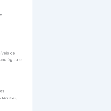
e
íveis de
unológico e
des
 severas,