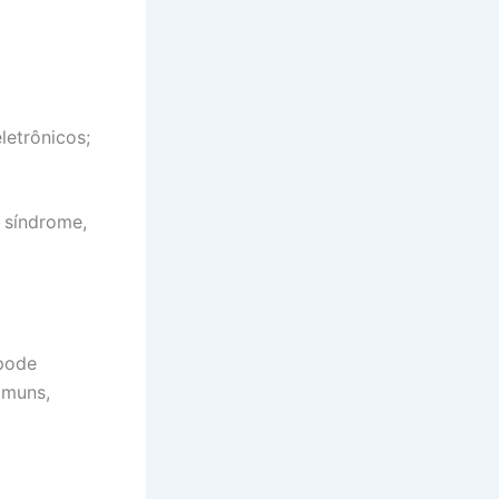
letrônicos;
 síndrome,
pode
omuns,