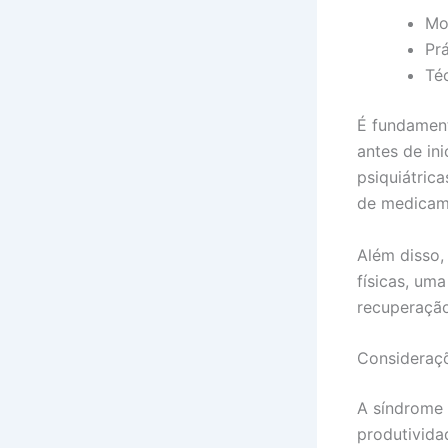
Mod
Pr
Té
É fundament
antes de in
psiquiátric
de medicam
Além disso,
físicas, um
recuperação
Consideraçõ
A síndrome 
produtivida