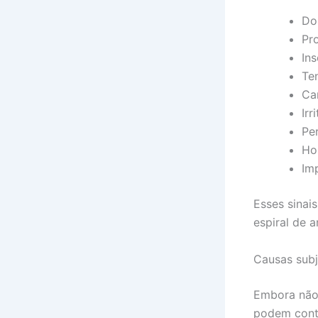
Do
Pr
Ins
Te
Ca
Irr
Pe
Hos
Im
Esses sinai
espiral de 
Causas sub
Embora não 
podem contr