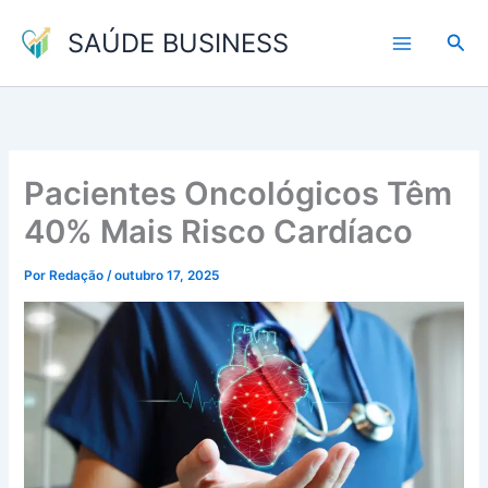
Ir
SAÚDE BUSINESS
para
Pesq
o
conteúdo
Pacientes Oncológicos Têm
40% Mais Risco Cardíaco
Por
Redação
/
outubro 17, 2025