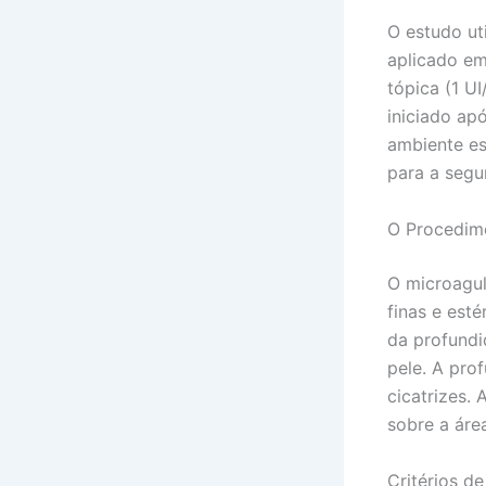
O estudo ut
aplicado em
tópica (1 UI
iniciado apó
ambiente es
para a segu
O Procedim
O microagul
finas e est
da profundi
pele. A pro
cicatrizes.
sobre a áre
Critérios d