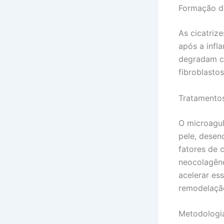
Formação da
As cicatriz
após a infl
degradam co
fibroblasto
Tratamentos
O microagul
pele, desen
fatores de 
neocolagêne
acelerar es
remodelação
Metodologi