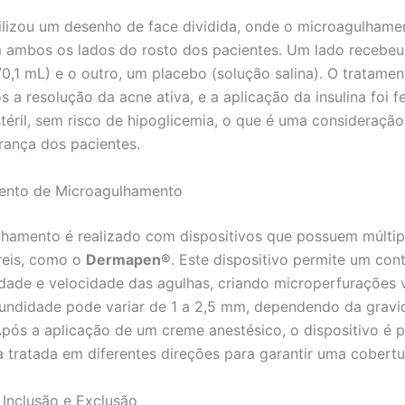
ilizou um desenho de face dividida, onde o microagulhamen
 ambos os lados do rosto dos pacientes. Um lado recebeu 
/0,1 mL) e o outro, um placebo (solução salina). O tratamen
s a resolução da acne ativa, e a aplicação da insulina foi f
téril, sem risco de hipoglicemia, o que é uma consideraçã
rança dos pacientes.
ento de Microagulhamento
hamento é realizado com dispositivos que possuem múltip
éreis, como o
Dermapen®
. Este dispositivo permite um cont
dade e velocidade das agulhas, criando microperfurações v
fundidade pode variar de 1 a 2,5 mm, dependendo da grav
 Após a aplicação de um creme anestésico, o dispositivo é 
a tratada em diferentes direções para garantir uma cobertu
e Inclusão e Exclusão