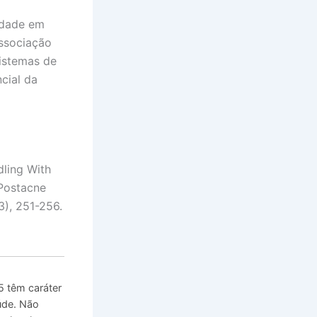
idade em
associação
istemas de
cial da
dling With
 Postacne
3), 251-256.
 têm caráter
úde. Não