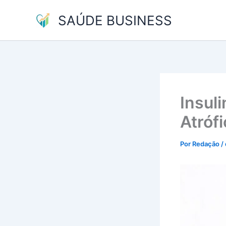
Ir
SAÚDE BUSINESS
para
o
conteúdo
Insul
Atróf
Por
Redação
/