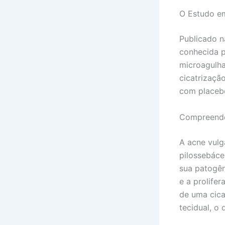
O Estudo e
Publicado n
conhecida p
microagulha
cicatrizaçã
com placebo
Compreende
A acne vulg
pilossebáce
sua patogên
e a prolife
de uma cica
tecidual, o