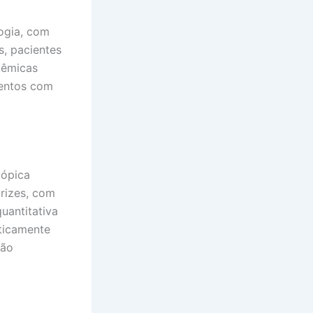
logia, com
s, pacientes
têmicas
mentos com
tópica
trizes, com
uantitativa
ticamente
não