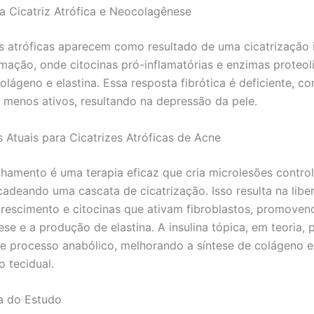
 Cicatriz Atrófica e Neocolagênese
es atróficas aparecem como resultado de uma cicatrização
amação, onde citocinas pró-inflamatórias e enzimas proteolí
lágeno e elastina. Essa resposta fibrótica é deficiente, c
s menos ativos, resultando na depressão da pele.
 Atuais para Cicatrizes Atróficas de Acne
hamento é uma terapia eficaz que cria microlesões contro
cadeando uma cascata de cicatrização. Isso resulta na libe
crescimento e citocinas que ativam fibroblastos, promoven
se e a produção de elastina. A insulina tópica, em teoria, 
se processo anabólico, melhorando a síntese de colágeno e
 tecidual.
a do Estudo