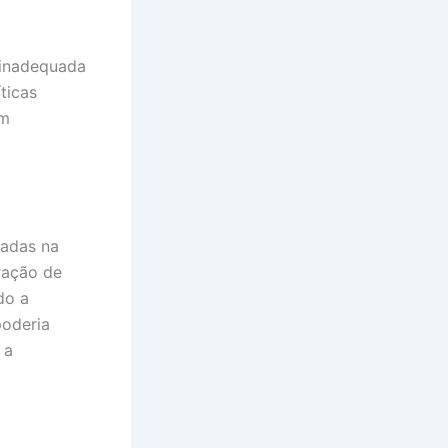
 inadequada
ticas
om
ladas na
ração de
do a
poderia
 a