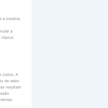
 a insulina,
mular a
a tópica
 cistos. A
ão de sebo
icas resultam
essão
ientes.