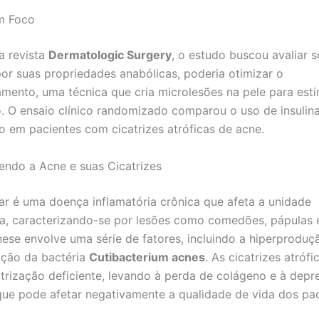
m Foco
a revista
Dermatologic Surgery
, o estudo buscou avaliar se
or suas propriedades anabólicas, poderia otimizar o
mento, uma técnica que cria microlesões na pele para esti
o. O ensaio clínico randomizado comparou o uso de insulin
 em pacientes com cicatrizes atróficas de acne.
ndo a Acne e suas Cicatrizes
ar é uma doença inflamatória crônica que afeta a unidade
a, caracterizando-se por lesões como comedões, pápulas e
ese envolve uma série de fatores, incluindo a hiperproduç
ração da bactéria
Cutibacterium acnes
. As cicatrizes atróf
trização deficiente, levando à perda de colágeno e à depr
 que pode afetar negativamente a qualidade de vida dos pac