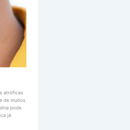
s atróficas
a de muitos
ulina pode
ca já