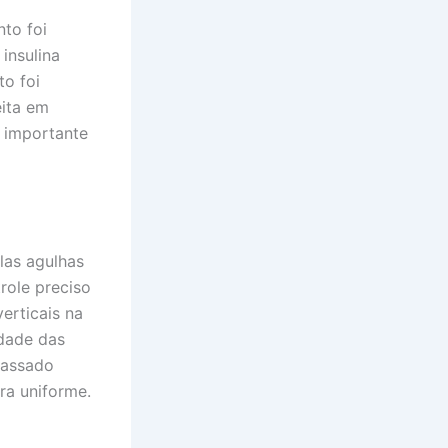
to foi
insulina
to foi
eita em
o importante
las agulhas
role preciso
erticais na
idade das
passado
ra uniforme.