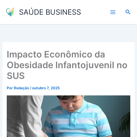
Ir
SAÚDE BUSINESS
para
Pesq
o
conteúdo
Impacto Econômico da
Obesidade Infantojuvenil no
SUS
Por
Redação
/
outubro 7, 2025