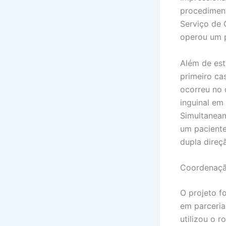
procediment
Serviço de 
operou um p
Além de est
primeiro ca
ocorreu no 
inguinal em
Simultaneam
um paciente
dupla direç
Coordenaçã
O projeto f
em parceria 
utilizou o 