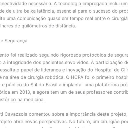
conectividade necessária. A tecnologia empregada inclui u
de de ultra baixa latência, essencial para o sucesso do pr
ite uma comunicação quase em tempo real entre o cirurgiã
hares de quilômetros de distância.
 e Segurança
nto foi realizado seguindo rigorosos protocolos de segura
 a integridade dos pacientes envolvidos. A participação d
essalta o papel de liderança e inovação do Hospital de Clí
e na área de cirurgia robótica. O HCPA foi o primeiro hospi
o e público do Sul do Brasil a implantar uma plataforma pró
bótica em 2013, e agora tem um de seus professores contri
stórico na medicina.
ti Cavazzola comentou sobre a importância deste projeto,
rojeto abre novas perspectivas. No futuro, um cirurgião po