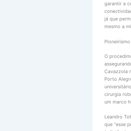
garantir a 
conectivida
já que perm
mesmo a mil
Pioneirismo
O procedime
assegurando
Cavazzola r
Porto Alegr
universitári
cirurgia ro
um marco hi
Leandro Tot
que “esse p