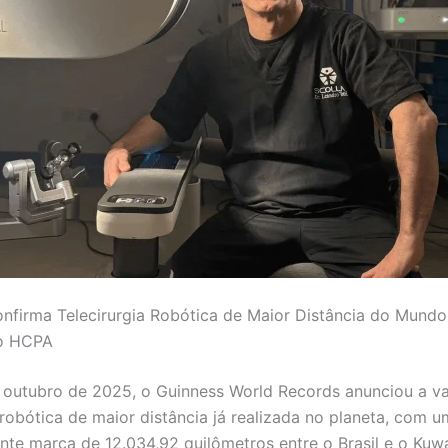
nfirma Telecirurgia Robótica de Maior Distância do Mund
do HCPA
 outubro de 2025, o Guinness World Records anunciou a v
a robótica de maior distância já realizada no planeta, com 
nte marca de 12.034,92 quilômetros entre o Brasil e o Kuwa