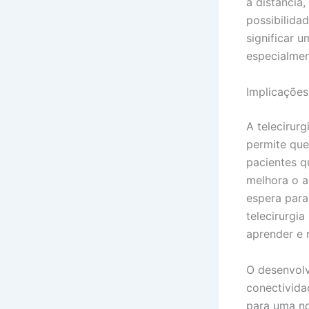
à distância
possibilida
significar 
especialmen
Implicações
A telecirur
permite que
pacientes q
melhora o 
espera para
telecirurgi
aprender e 
O desenvolv
conectivida
para uma no