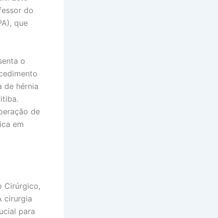
fessor do
PA), que
senta o
ocedimento
 de hérnia
tiba.
operação de
tica em
 Cirúrgico,
 cirurgia
ucial para