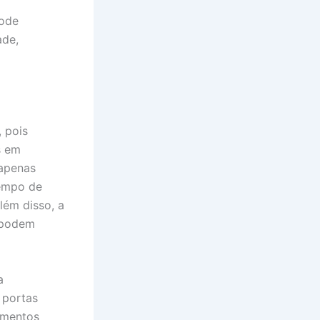
pode
ade,
, pois
s em
 apenas
tempo de
lém disso, a
e podem
a
 portas
imentos