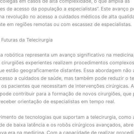
, colegas em casos de alta complexidade, o que amplia as
des de acesso da população a especialistas”. Este avanço 
uma revolução no acesso a cuidados médicos de alta qualid
te em regiões remotas ou com escassez de especialistas.
 Futuras da Telecirurgia
gia robótica representa um avanço significativo na medicina
 cirurgiões experientes realizem procedimentos complexo
ue estão geograficamente distantes. Essa abordagem não
acesso a cuidados de saúde, mas também pode reduzir o 
 os pacientes que necessitam de intervenções cirúrgicas. A
a pode contribuir para a formação de novos cirurgiões, qu
receber orientação de especialistas em tempo real.
imento de tecnologias que suportam a telecirurgia, como 
de de baixa latência e os robôs cirúrgicos avançados, abre
va era na medicina. Com a capacidade de realizar proced