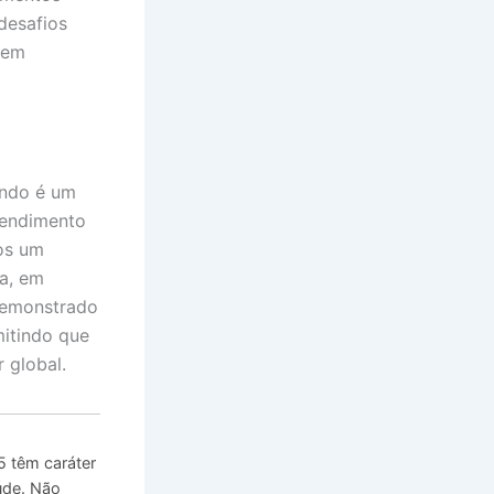
 desafios
 em
undo é um
tendimento
os um
ia, em
 demonstrado
mitindo que
 global.
 têm caráter
úde. Não