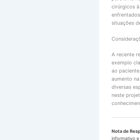
cirúrgicos à
enfrentados
situações d
Consideraçõ
A recente r
exemplo cla
ao paciente
aumento na 
diversas es
neste proje
conheciment
Nota de Resp
informativo e