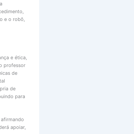
ma
ocedimento,
o e o robô,
nça e ética,
o professor
nicas de
tal
pria de
buindo para
 afirmando
derá apoiar,