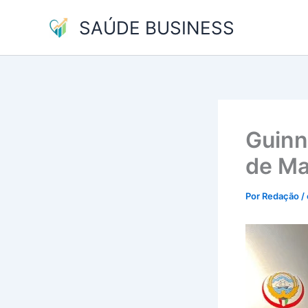
Ir
SAÚDE BUSINESS
para
o
conteúdo
Guinn
de Ma
Por
Redação
/