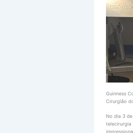
Guinness Co
Cirurgião 
No dia 3 de
telecirurgi
impressiona