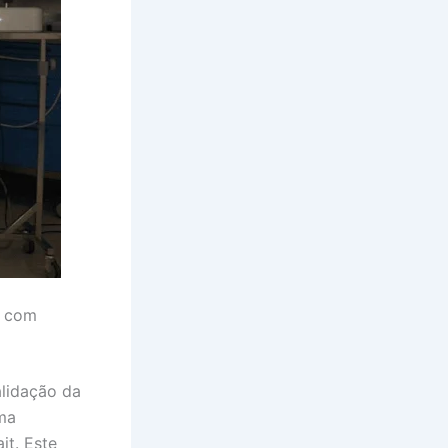
o com
alidação da
uma
it. Este