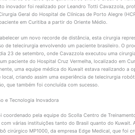
o inovador foi realizado por Leandro Totti Cavazzola, pro
Cirurgia Geral do Hospital de Clínicas de Porto Alegre (HC
aciente em Curitiba a partir do Oriente Médio.
abelecer um novo recorde de distância, esta cirurgia repre
so de telecirurgia envolvendo um paciente brasileiro. O pr
dia 23 de setembro, onde Cavazzola executou uma cirurgia
 um paciente do Hospital Cruz Vermelha, localizado em Curi
ente, uma equipe médica do Kuwait estava realizando a 
 local, criando assim uma experiência de telecirurgia robó
ão, que também foi concluída com sucesso.
o e Tecnologia Inovadora
oi coordenado pela equipe do Scolla Centro de Treinamento
com várias instituições tanto do Brasil quanto do Kuwait. A
robô cirúrgico MP1000, da empresa Edge Medical, que foi cr