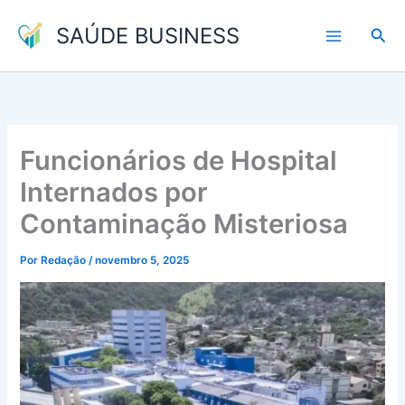
Ir
SAÚDE BUSINESS
para
Pesq
o
conteúdo
Funcionários de Hospital
Internados por
Contaminação Misteriosa
Por
Redação
/
novembro 5, 2025