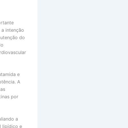
rtante
 a intenção
nutenção do
do
rdiovascular
utamida e
otência. A
uas
tinas por
aliando a
 lipídico e