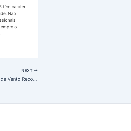
 têm caráter
úde. Não
ssionais
 sempre o
.
NEXT
Hospital Moinhos de Vento Reconhecido em Três Categorias CONAHP