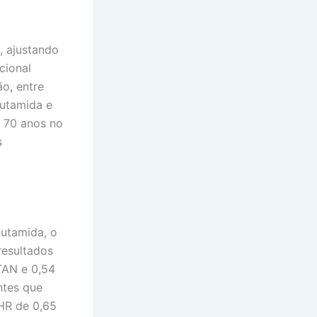
, ajustando
cional
o, entre
lutamida e
 70 anos no
s
lutamida, o
resultados
TAN e 0,54
ntes que
HR de 0,65