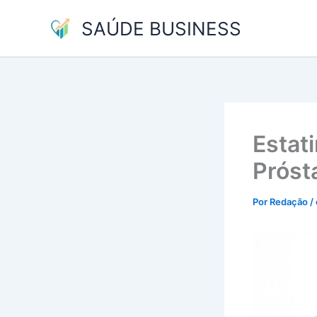
Ir
SAÚDE BUSINESS
para
o
conteúdo
Estat
Próst
Por
Redação
/