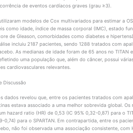
ocorrência de eventos cardíacos graves (grau ≥3).
utilizaram modelos de Cox multivariados para estimar a OS
eis como idade, índice de massa corporal (IMC), estado fun
ore de Gleason, comorbidades como diabetes e hipertensã
nálise incluiu 2187 pacientes, sendo 1288 tratados com apa
cebo. As medianas de idade foram de 65 anos no TITAN e
fletindo uma população que, além do câncer, possui vária
s cardiovasculares relevantes.
e Discussão
os dados revelou que, entre os pacientes tratados com apa
tinas estava associado a uma melhor sobrevida global. Os 
m hazard ratio (HR) de 0,53 (IC 95% 0,32-0,87) para o TI
9-0,74) para o SPARTAN. Em contrapartida, entre os pacie
ebo, não foi observada uma associação consistente, com 