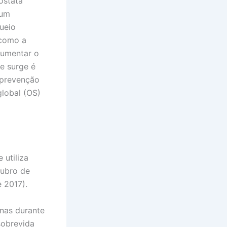
óstata
 um
ueio
 como a
aumentar o
e surge é
 prevenção
global (OS)
 utiliza
tubro de
 2017).
inas durante
sobrevida