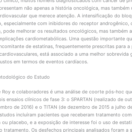
o clínico, muitos homens diagnosticados com câncer de pr
presentam não apenas a história oncológica, mas também
rdiovascular que merece atenção. A intensificação do bloq
, especialmente com inibidores do receptor androgênico,
, pode melhorar os resultados oncológicos, mas também 
mplicações cardiometabólicas. Uma questão importante qu
ncomitante de estatinas, frequentemente prescritas para a
cardiovasculares, está associado a uma melhor sobrevida 
custos em termos de eventos cardíacos.
todológico do Estudo
 Roy e colaboradores é uma análise de coorte pós-hoc que
is ensaios clínicos de fase 3: o SPARTAN (realizado de ou
mbro de 2016) e o TITAN (de dezembro de 2015 a julho de
studos incluíram pacientes que receberam tratamento com
 ou placebo, e a exposição de interesse foi o uso de estat
o tratamento. Os desfechos principais analisados foram a 