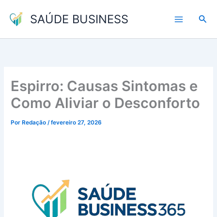
Ir
SAÚDE BUSINESS
para
Pesq
o
conteúdo
Espirro: Causas Sintomas e
Como Aliviar o Desconforto
Por
Redação
/
fevereiro 27, 2026