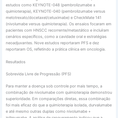
estudos como KEYNOTE-048 (pembrolizumabe ±
quimioterapia), KEYNOTE-040 (pembrolizumabe versus
metotrexato/docetaxel/cetuximabe) e CheckMate 141
(nivolumabe versus quimioterapia). Os ensaios focaram em
pacientes com HNSCC recorrente/metastático e incluíram
cenários específicos, como a cavidade oral e estratégias
neoadjuvantes. Nove estudos reportaram PFS e dez
reportaram OS, refletindo a prática clínica em oncologia.
Resultados
Sobrevida Livre de Progressão (PFS)
Para manter a doença sob controle por mais tempo, a
combinação de nivolumabe com quimioterapia demonstrou
superioridade. Em comparações diretas, essa combinação
foi mais eficaz do que a quimioterapia isolada, durvalumabe
e até mesmo outras duplas como nivolumabe +
ipilimumabe. A análise de ranqueamento indicou que a