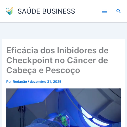
Ir
SAÚDE BUSINESS
para
Pesq
o
conteúdo
Eficácia dos Inibidores de
Checkpoint no Câncer de
Cabeça e Pescoço
Por
Redação
/
dezembro 31, 2025