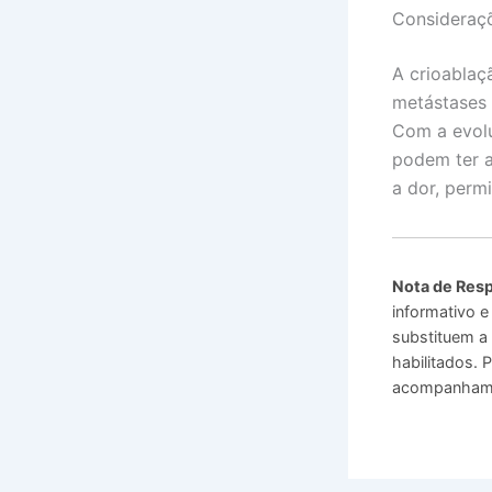
Consideraçõ
A crioablaç
metástases 
Com a evolu
podem ter a
a dor, perm
Nota de Resp
informativo e
substituem a 
habilitados.
acompanhamen