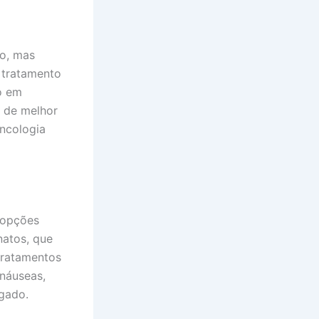
ão, mas
 tratamento
o em
o de melhor
ncologia
 opções
natos, que
tratamentos
 náuseas,
gado.