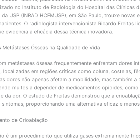
alizado no Instituto de Radiologia do Hospital das Clínicas 
a da USP (INRAD HCFMUSP), em São Paulo, trouxe novas 
acientes. O radiologista intervencionista Ricardo Freitas li
ue evidencia a eficácia dessa técnica inovadora.
 Metástases Ósseas na Qualidade de Vida
om metástases ósseas frequentemente enfrentam dores int
, localizadas em regiões críticas como coluna, costelas, fê
sas dores não apenas afetam a mobilidade, mas também a 
vando muitos a depender de medicamentos opioides, como 
le da dor. O estudo de Freitas demonstrou que a crioabla
es sintomas, proporcionando uma alternativa eficaz e menos 
ento de Crioablação
ão é um procedimento que utiliza gases extremamente frios