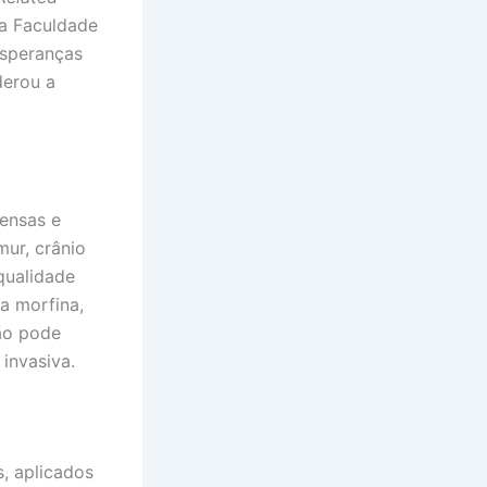
da Faculdade
esperanças
derou a
ensas e
mur, crânio
qualidade
a morfina,
ção pode
invasiva.
, aplicados