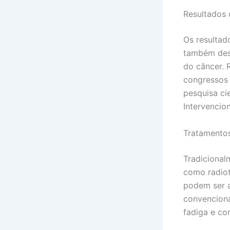
Resultados
Os resultad
também dest
do câncer. 
congressos 
pesquisa ci
Intervencio
Tratamentos
Tradicional
como radiot
podem ser a
convenciona
fadiga e co