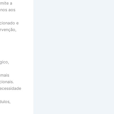
rmite a
anos aos
cionado e
rvenção,
gico,
 mais
ionais.
necessidade
ulos,