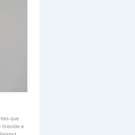
ntes que
tireoide e
Related