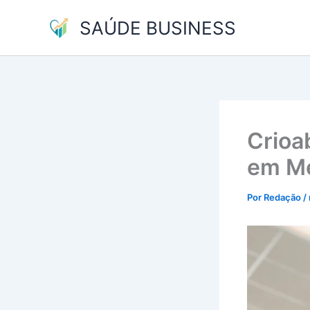
Ir
SAÚDE BUSINESS
para
o
conteúdo
Crioa
em Me
Por
Redação
/