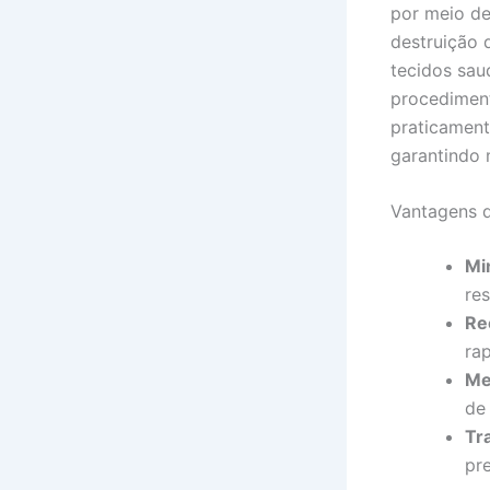
por meio de
destruição
tecidos sau
procediment
praticament
garantindo 
Vantagens 
Mi
re
Re
ra
Me
de
Tr
pr