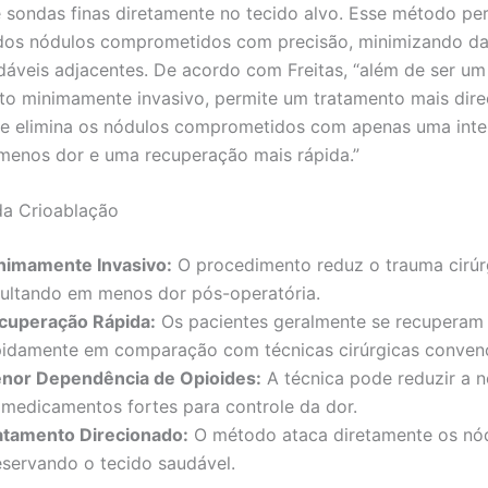
 sondas finas diretamente no tecido alvo. Esse método pe
 dos nódulos comprometidos com precisão, minimizando d
dáveis adjacentes. De acordo com Freitas, “além de ser um
o minimamente invasivo, permite um tratamento mais dire
e elimina os nódulos comprometidos com apenas uma inte
menos dor e uma recuperação mais rápida.”
da Crioablação
nimamente Invasivo:
O procedimento reduz o trauma cirúr
sultando em menos dor pós-operatória.
cuperação Rápida:
Os pacientes geralmente se recuperam
pidamente em comparação com técnicas cirúrgicas convenc
nor Dependência de Opioides:
A técnica pode reduzir a 
 medicamentos fortes para controle da dor.
atamento Direcionado:
O método ataca diretamente os nód
eservando o tecido saudável.