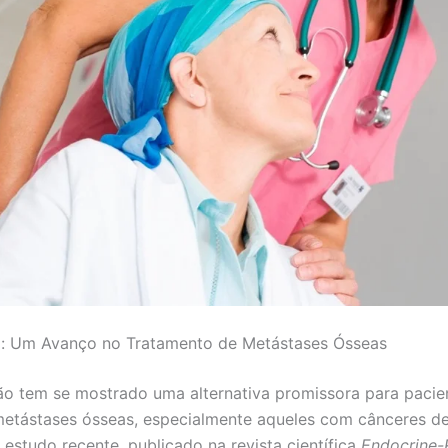
o: Um Avanço no Tratamento de Metástases Ósseas
ão tem se mostrado uma alternativa promissora para pacie
etástases ósseas, especialmente aqueles com cânceres de 
 estudo recente, publicado na revista científica
Endocrine-