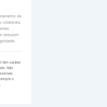
ratamento de
colaterais.
entes
 e reduzem
ignidade.
 têm caráter
úde. Não
ssionais
 sempre o
.