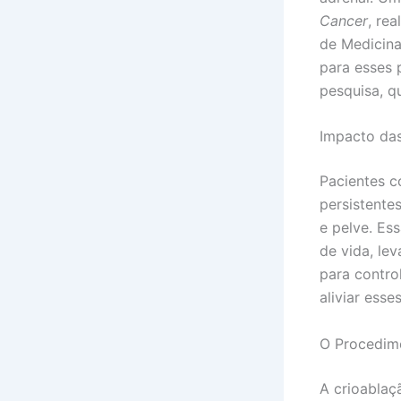
Cancer
, re
de Medicin
para esses p
pesquisa, q
Impacto das
Pacientes c
persistentes
e pelve. Es
de vida, le
para contro
aliviar ess
O Procedim
A crioablaç