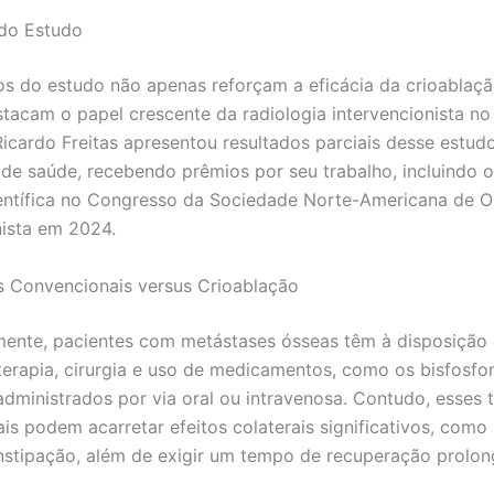
 do Estudo
os do estudo não apenas reforçam a eficácia da crioablaç
acam o papel crescente da radiologia intervencionista no
Ricardo Freitas apresentou resultados parciais desse estud
de saúde, recebendo prêmios por seu trabalho, incluindo 
entífica no Congresso da Sociedade Norte-Americana de O
nista em 2024.
 Convencionais versus Crioablação
mente, pacientes com metástases ósseas têm à disposição
erapia, cirurgia e uso de medicamentos, como os bisfosfo
dministrados por via oral ou intravenosa. Contudo, esses 
is podem acarretar efeitos colaterais significativos, como
nstipação, além de exigir um tempo de recuperação prolon