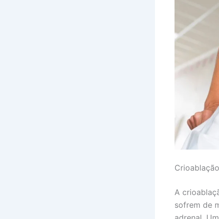
Crioablaçã
A crioablaç
sofrem de m
adrenal. Um