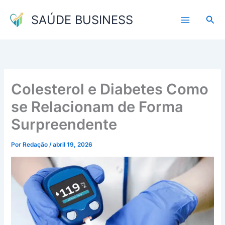
Ir
SAÚDE BUSINESS
para
Pesq
o
conteúdo
Colesterol e Diabetes Como
se Relacionam de Forma
Surpreendente
Por
Redação
/
abril 19, 2026