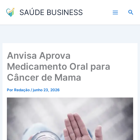
Ir
SAÚDE BUSINESS
para
Pesq
o
conteúdo
Anvisa Aprova
Medicamento Oral para
Câncer de Mama
Por
Redação
/
junho 23, 2026