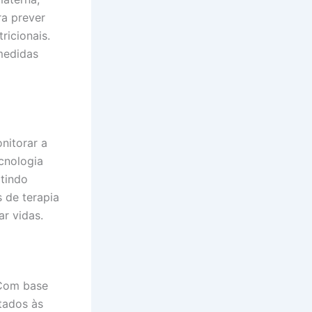
ra prever
ricionais.
medidas
nitorar a
cnologia
itindo
 de terapia
r vidas.
 Com base
tados às