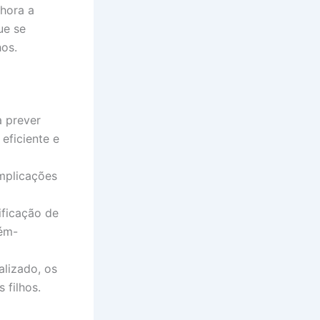
hora a
ue se
hos.
 prever
eficiente e
mplicações
ificação de
cém-
lizado, os
 filhos.