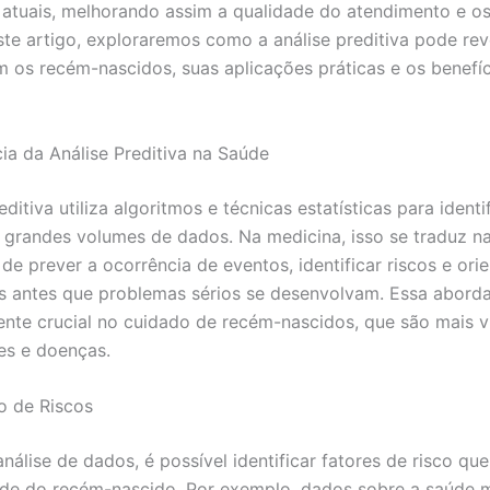
e atuais, melhorando assim a qualidade do atendimento e os
este artigo, exploraremos como a análise preditiva pode rev
 os recém-nascidos, suas aplicações práticas e os benefíc
ia da Análise Preditiva na Saúde
editiva utiliza algoritmos e técnicas estatísticas para identi
grandes volumes de dados. Na medicina, isso se traduz n
e prever a ocorrência de eventos, identificar riscos e orie
s antes que problemas sérios se desenvolvam. Essa abord
ente crucial no cuidado de recém-nascidos, que são mais v
es e doenças.
ão de Riscos
análise de dados, é possível identificar fatores de risco q
úde do recém-nascido. Por exemplo, dados sobre a saúde 