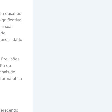
ta desafios
gnificativa,
 e suas
úde
dencialidade
 Previsões
lta de
onais de
 forma ética
oferecendo