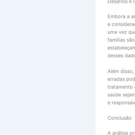
Desafios e 
Embora a an
e considera
uma vez que
famílias são
estabeleçam
desses dad
Além disso,
erradas pod
tratamento 
saúde sejam
e responsáv
Conclusão
A análise p