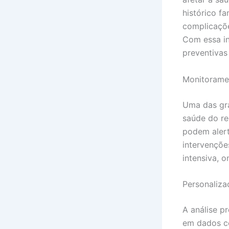
histórico f
complicaçõe
Com essa in
preventivas
Monitorame
Uma das gra
saúde do re
podem alerta
intervençõe
intensiva, 
Personaliz
A análise p
em dados co