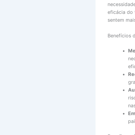
necessidade
eficácia do
sentem mais
Benefícios 
Me
ne
efi
Re
gr
Au
ri
na
Em
pa