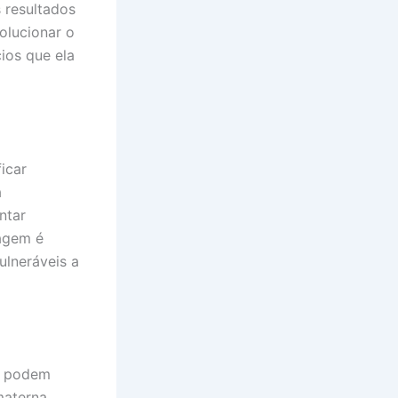
 resultados
olucionar o
ios que ela
ficar
a
ntar
agem é
ulneráveis a
ue podem
materna,