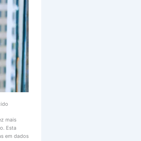
cido
ez mais
o. Esta
das em dados