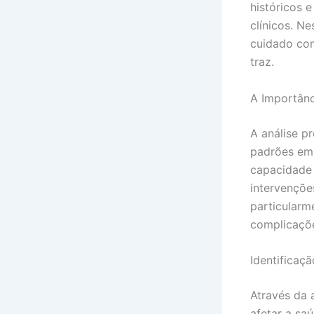
históricos 
clínicos. N
cuidado com
traz.
A Importânc
A análise pr
padrões em 
capacidade d
intervençõe
particularm
complicaçõ
Identificaç
Através da 
afetar a sa