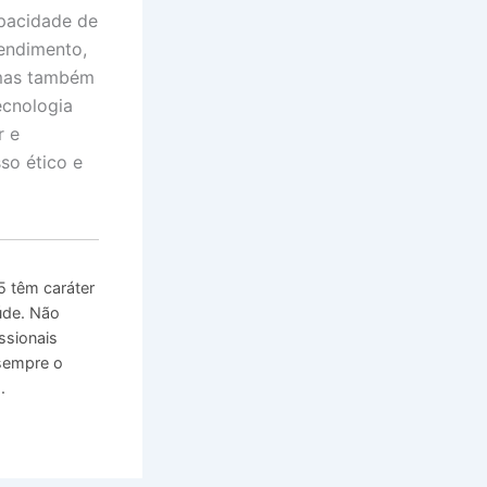
pacidade de
tendimento,
 mas também
ecnologia
r e
so ético e
 têm caráter
úde. Não
ssionais
 sempre o
.