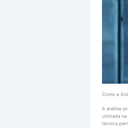
Como a Aná
A análise p
utilizada n
técnica per