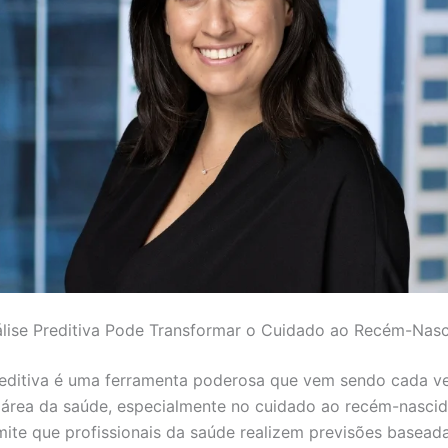
lise Preditiva Pode Transformar o Cuidado ao Recém-Nas
reditiva é uma ferramenta poderosa que vem sendo cada v
a área da saúde, especialmente no cuidado ao recém-nascid
mite que profissionais da saúde realizem previsões basea