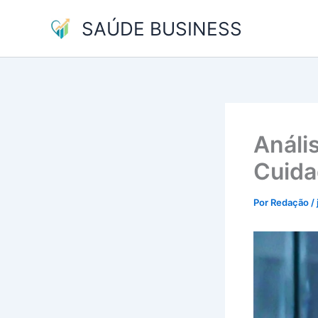
Ir
SAÚDE BUSINESS
para
o
conteúdo
Análi
Cuida
Por
Redação
/